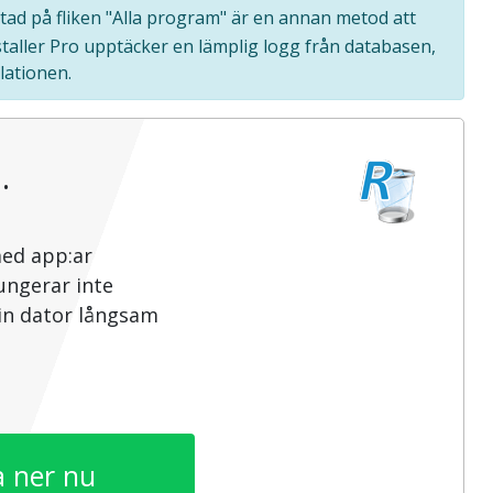
stad på fliken "Alla program" är en annan metod att
staller Pro upptäcker en lämplig logg från databasen,
lationen.
…
med app:ar
ungerar inte
din dator långsam
 ner nu