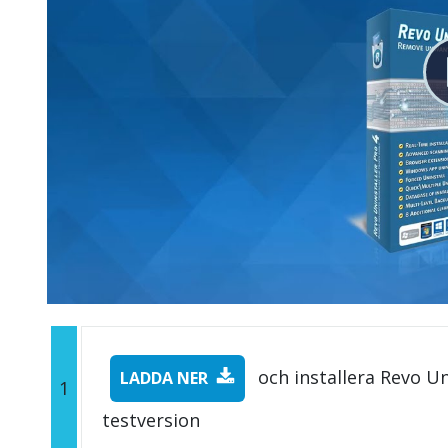
och installera Revo Un
LADDA NER
1
testversion