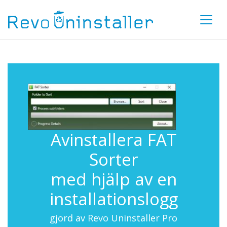
Avinstallera FAT
Sorter
med hjälp av en
installationslogg
gjord av Revo Uninstaller Pro