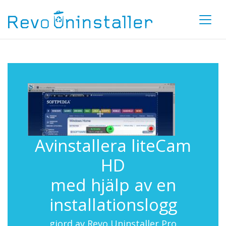
Avinstallera liteCam
HD
med hjälp av en
installationslogg
gjord av Revo Uninstaller Pro