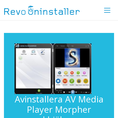
Avinstallera AV Media
Player Morpher