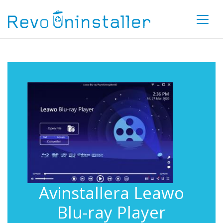
Avinstallera Leawo
Blu-ray Player