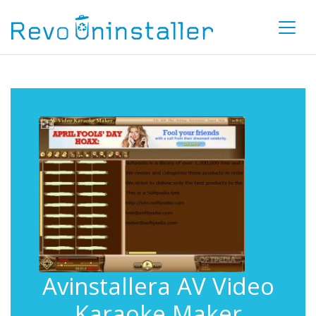
Avinstallera AV Video
Karaoke Maker