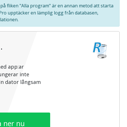
 på fliken "Alla program" är en annan metod att starta
 Pro upptäcker en lämplig logg från databasen,
lationen.
…
med app:ar
ungerar inte
din dator långsam
 ner nu