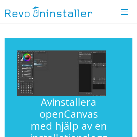
Avinstallera
openCanvas
med hjälp av en