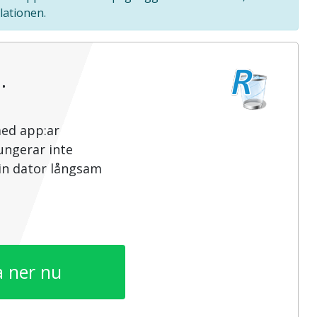
lationen.
…
med app:ar
ungerar inte
din dator långsam
 ner nu