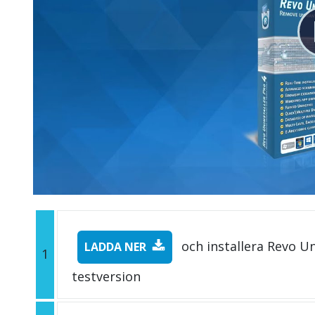
och installera Revo Un
LADDA NER
1
testversion