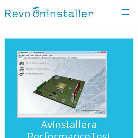
Avinstallera
PerformanceTest