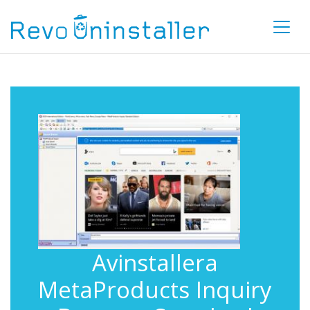
Avinstallera
MetaProducts Inquiry