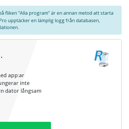
på fliken "Alla program" är en annan metod att starta
 Pro upptäcker en lämplig logg från databasen,
lationen.
…
med app:ar
ungerar inte
din dator långsam