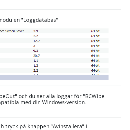
 modulen "Loggdatabas"
ipeOut" och du ser alla loggar för "BCWipe
patibla med din Windows-version.
och tryck på knappen "Avinstallera" i