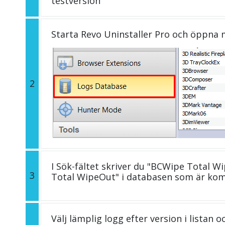
testversion
Starta Revo Uninstaller Pro och öppna
2
I Sök-fältet skriver du "BCWipe Total W
3
Total WipeOut" i databasen som är kom
Välj lämplig logg efter version i listan 