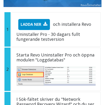
och installera Revo
LADDA NER
1
Uninstaller Pro - 30 dagars fullt
fungerande testversion
Starta Revo Uninstaller Pro och öppna
modulen "Loggdatabas"
2
I Sök-fältet skriver du "Network
Password Recovery Wizard" och du ser