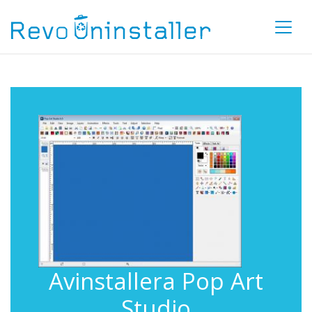
Avinstallera Pop Art
Studio