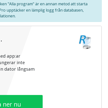
liken "Alla program" är en annan metod att starta
 Pro upptäcker en lämplig logg från databasen,
lationen.
…
med app:ar
ungerar inte
din dator långsam
 ner nu