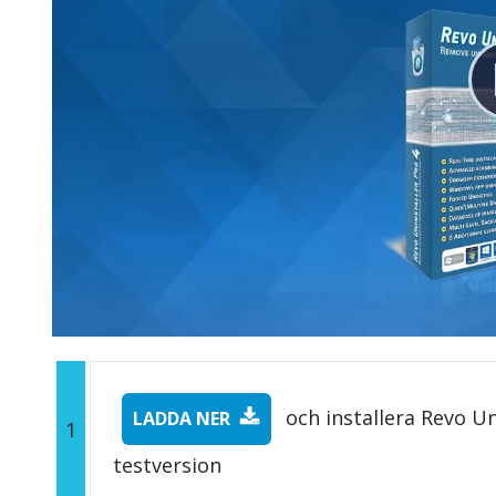
och installera Revo Un
LADDA NER
1
testversion