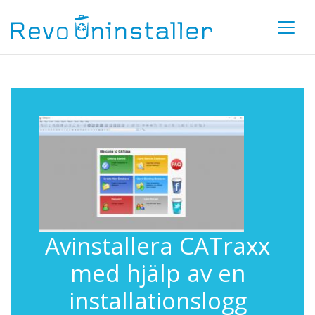
Avinstallera CATraxx
med hjälp av en
installationslogg