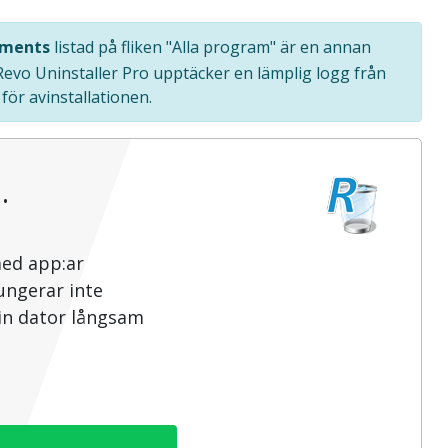
ements
listad på fliken "Alla program" är en annan
Revo Uninstaller Pro upptäcker en lämplig logg från
ör avinstallationen.
…
med app:ar
ungerar inte
din dator långsam