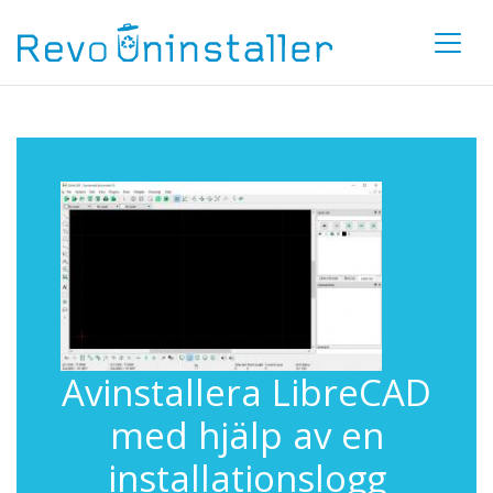
Avinstallera LibreCAD
med hjälp av en
installationslogg