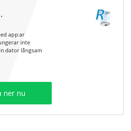
…
med app:ar
ungerar inte
din dator långsam
 ner nu