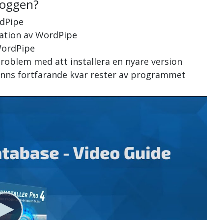
loggen?
rdPipe
llation av WordPipe
 WordPipe
roblem med att installera en nyare version
finns fortfarande kvar rester av programmet