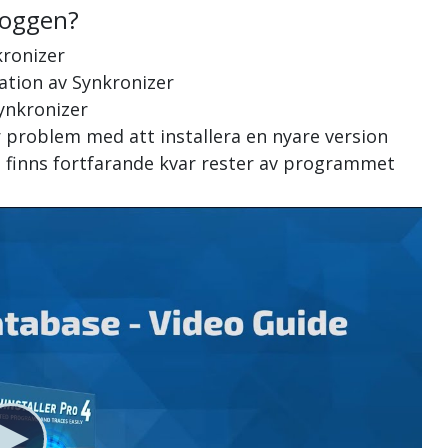
loggen?
kronizer
lation av Synkronizer
Synkronizer
r problem med att installera en nyare version
t finns fortfarande kvar rester av programmet