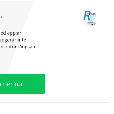
…
med app:ar
ungerar inte
din dator långsam
 ner nu