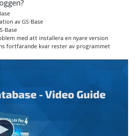
loggen?
Base
lation av GS-Base
GS-Base
oblem med att installera en nyare version
nns fortfarande kvar rester av programmet