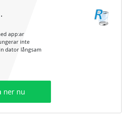
…
med app:ar
ungerar inte
din dator långsam
 ner nu