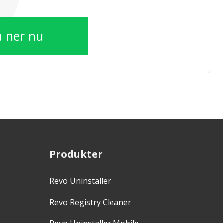
 ner nu
Produkter
Revo Uninstaller
Revo Registry Cleaner