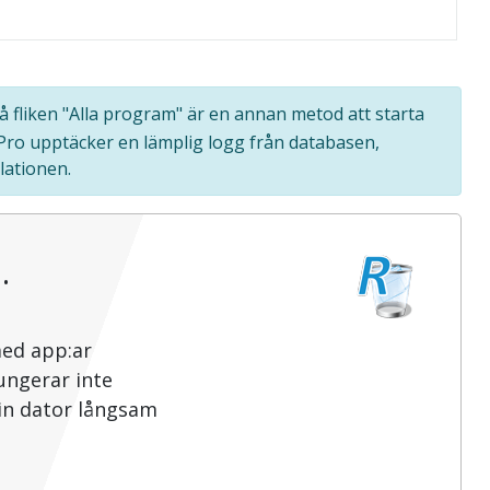
på fliken "Alla program" är en annan metod att starta
 Pro upptäcker en lämplig logg från databasen,
lationen.
…
med app:ar
ungerar inte
din dator långsam