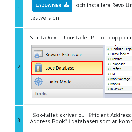
och installera Revo Un
LADDA NER
1
testversion
Starta Revo Uninstaller Pro och öppna
2
I Sök-fältet skriver du "Efficient Address
3
Address Book" i databasen som är komp