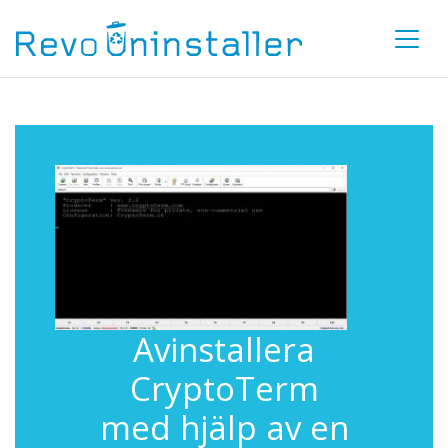
Avinstallera
CryptoTerm
med hjälp av en