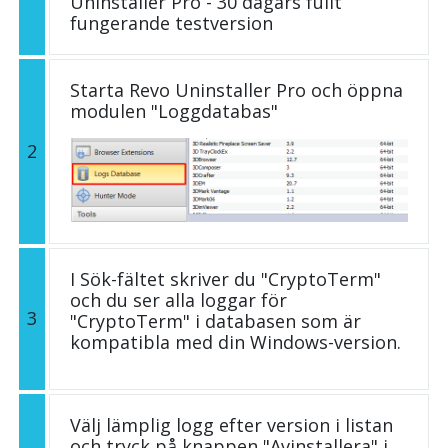
Uninstaller Pro - 30 dagars fullt
fungerande testversion
Starta Revo Uninstaller Pro och öppna
modulen "Loggdatabas"
2
I Sök-fältet skriver du "CryptoTerm"
och du ser alla loggar för
3
"CryptoTerm" i databasen som är
kompatibla med din Windows-version.
Välj lämplig logg efter version i listan
och tryck på knappen "Avinstallera" i