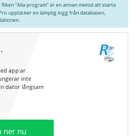
å fliken "Alla program" är en annan metod att starta
 Pro upptäcker en lämplig logg från databasen,
lationen.
…
med app:ar
ungerar inte
din dator långsam
 ner nu