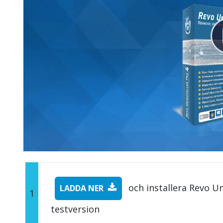
och installera Revo Un
LADDA NER
1
testversion