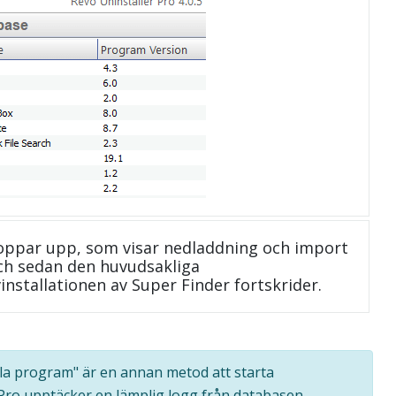
oppar upp, som visar nedladdning och import
 och sedan den huvudsakliga
installationen av Super Finder fortskrider.
Alla program" är en annan metod att starta
 Pro upptäcker en lämplig logg från databasen,