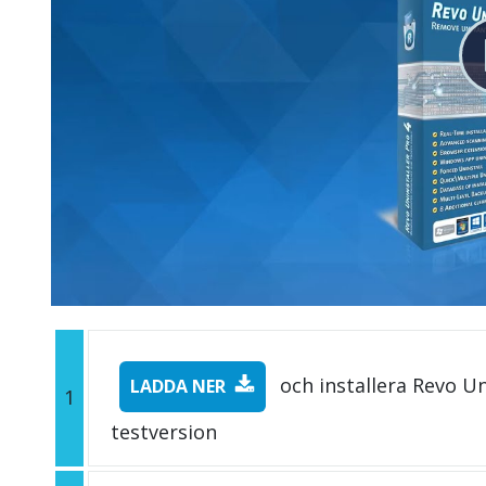
och installera Revo Un
LADDA NER
1
testversion