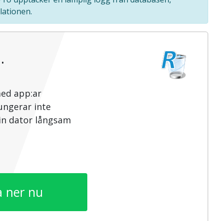
lationen.
…
med app:ar
ungerar inte
din dator långsam
 ner nu