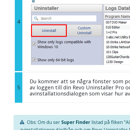
4
Du kommer att se några fönster som p
5
av loggen till din Revo Uninstaller Pro
avinstallationsdialogen som visar hur av
Obs: Om du ser
Super Finder
listad på fliken "
avinstallationen därifrån och om Revo Uninstaller