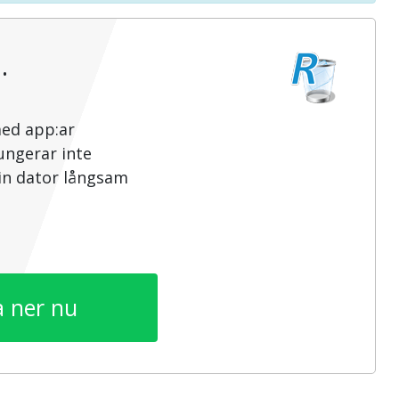
…
med app:ar
ungerar inte
din dator långsam
 ner nu