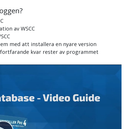
loggen?
CC
llation av WSCC
 WSCC
em med att installera en nyare version
s fortfarande kvar rester av programmet