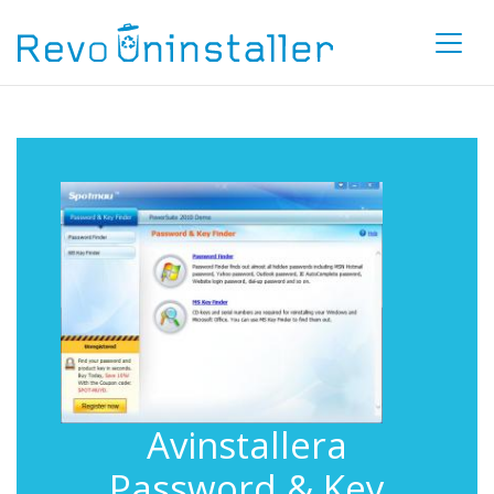
Avinstallera
Password & Key