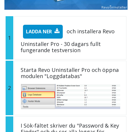
och installera Revo
LADDA NER
1
Uninstaller Pro - 30 dagars fullt
fungerande testversion
Starta Revo Uninstaller Pro och öppna
modulen "Loggdatabas"
2
I Sök-fältet skriver du "Password & Key
Finder" och du ser alla loggar för