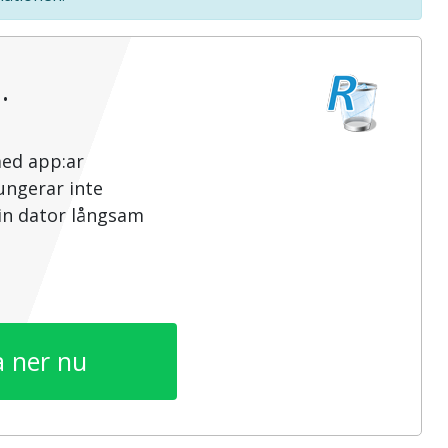
…
med app:ar
ungerar inte
din dator långsam
 ner nu