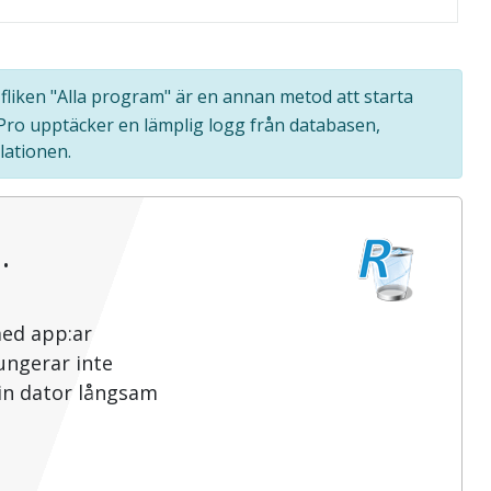
 fliken "Alla program" är en annan metod att starta
 Pro upptäcker en lämplig logg från databasen,
lationen.
…
med app:ar
ungerar inte
din dator långsam