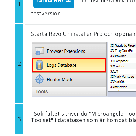
och installera Revo Un
LADDA NER
1
testversion
Starta Revo Uninstaller Pro och öppna
2
I Sök-fältet skriver du "Microangelo Too
3
Toolset" i databasen som är kompatibl