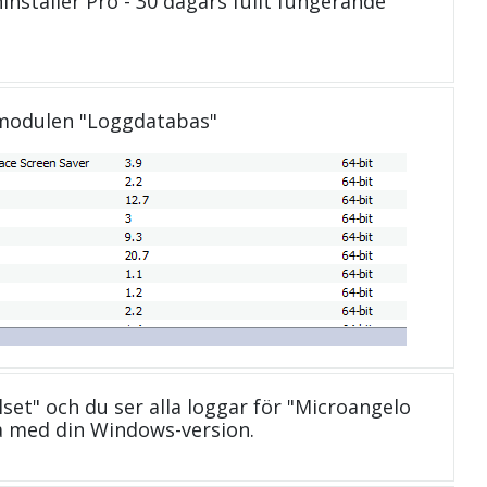
installer Pro - 30 dagars fullt fungerande
 modulen "Loggdatabas"
lset" och du ser alla loggar för "Microangelo
a med din Windows-version.