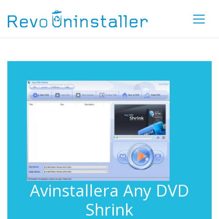
Avinstallera Any DVD
Shrink