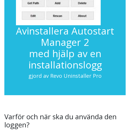
Avinstallera Autostart
Manager 2
med hjälp av en
installationslogg
gjord av Revo Uninstaller Pro
Varför och när ska du använda den
loggen?