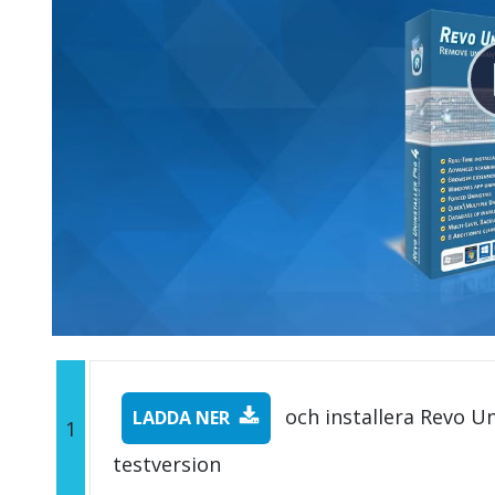
och installera Revo Un
LADDA NER
1
testversion