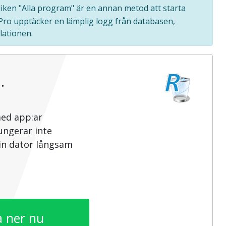
fliken "Alla program" är en annan metod att starta
 Pro upptäcker en lämplig logg från databasen,
lationen.
…
med app:ar
ungerar inte
din dator långsam
 ner nu