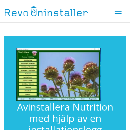
Avinstallera Nutrition
med hjälp av en
installationslogg