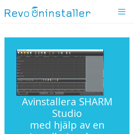
Avinstallera SHARM
Studio
med hjälp av en