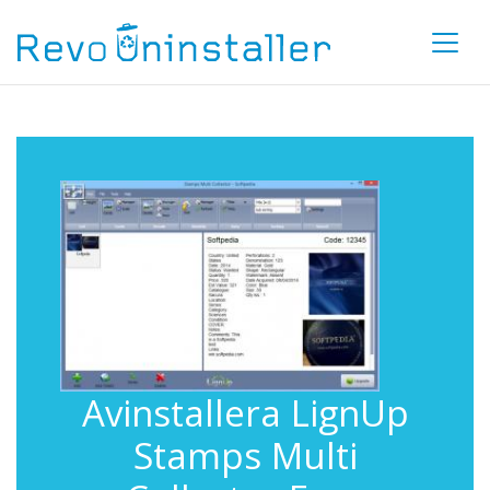
Avinstallera LignUp
Stamps Multi