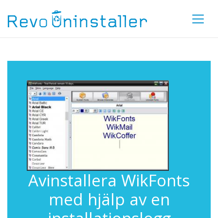
Avinstallera WikFonts
med hjälp av en