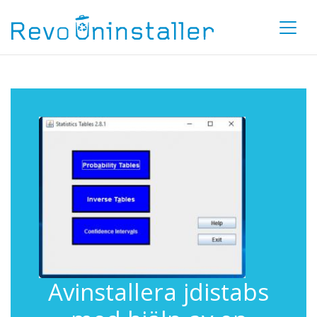
Avinstallera jdistabs