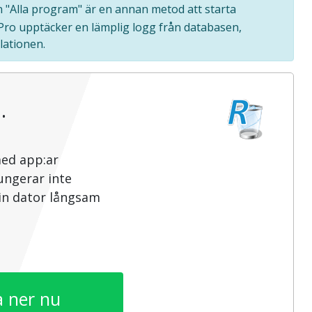
en "Alla program" är en annan metod att starta
 Pro upptäcker en lämplig logg från databasen,
lationen.
…
med app:ar
ungerar inte
din dator långsam
 ner nu