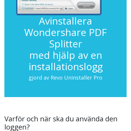
Avinstallera
Wondershare PDF
Splitter
med hjälp av en
installationslogg
gjord av Revo Uninstaller Pro
Varför och när ska du använda den
loggen?