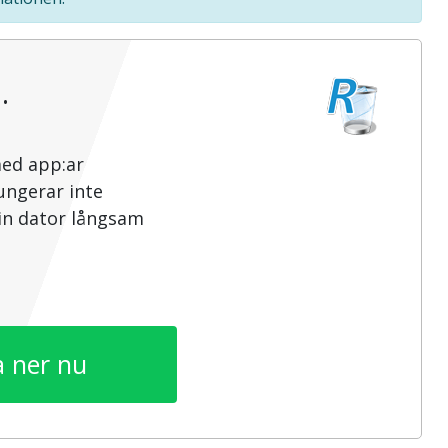
…
med app:ar
ungerar inte
din dator långsam
 ner nu