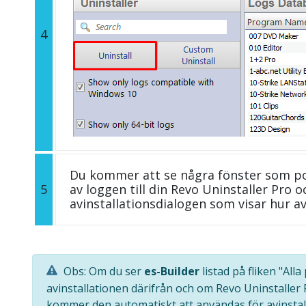
4
Du kommer att se några fönster som p
5
av loggen till din Revo Uninstaller Pro
avinstallationsdialogen som visar hur av
Obs: Om du ser
es-Builder
listad på fliken "Al
avinstallationen därifrån och om Revo Uninstaller
kommer den automatiskt att användas för avinstal