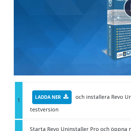
och installera Revo Un
LADDA NER
1
testversion
Starta Revo Uninstaller Pro och öppna