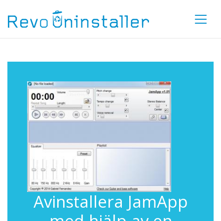
Avinstallera JamApp
med hjälp av en