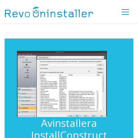
Avinstallera
InstallConstruct