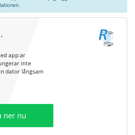
lationen.
…
med app:ar
ungerar inte
din dator långsam
 ner nu