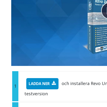
och installera Revo Un
LADDA NER
1
testversion