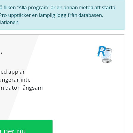
på fliken "Alla program" är en annan metod att starta
 Pro upptäcker en lämplig logg från databasen,
lationen.
…
med app:ar
ungerar inte
din dator långsam
 ner nu