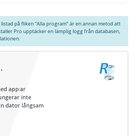
listad på fliken "Alla program" är en annan metod att
staller Pro upptäcker en lämplig logg från databasen,
lationen.
…
med app:ar
ungerar inte
din dator långsam