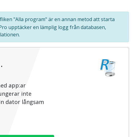
 fliken "Alla program" är en annan metod att starta
 Pro upptäcker en lämplig logg från databasen,
lationen.
…
med app:ar
ungerar inte
din dator långsam