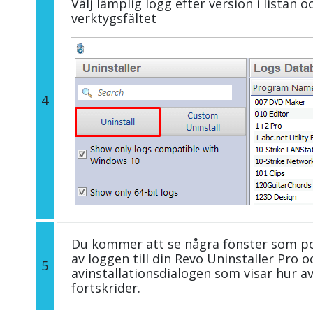
Välj lämplig logg efter version i listan 
verktygsfältet
4
Du kommer att se några fönster som p
av loggen till din Revo Uninstaller Pro
5
avinstallationsdialogen som visar hur a
fortskrider.