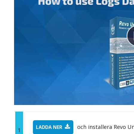
och installera Revo Un
LADDA NER
1