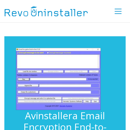
Avinstallera Email
Encryption End-to-