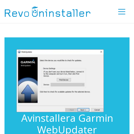
Avinstallera Garmin
WebUpdater