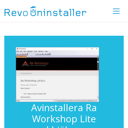
Avinstallera Ra
Workshop Lite