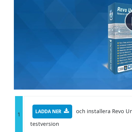
och installera Revo Un
LADDA NER
1
testversion