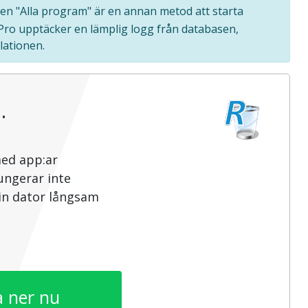
iken "Alla program" är en annan metod att starta
 Pro upptäcker en lämplig logg från databasen,
lationen.
…
med app:ar
ungerar inte
din dator långsam
 ner nu